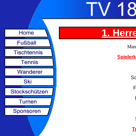
1. Her
Mann
Spieler
S
F
T