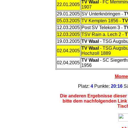
TV Waal
- FC Memmin
22.01.2005
1907
29.01.2005
SV Unterknöringen -
T
05.03.2005
TV Kempten 1856 -
TV
12.03.2005
Post SV Telekom 3 -
T
12.03.2005
TSV Rain a. Lech 2 -
T
19.03.2005
TV Waal
- TSG Augsbu
TV Waal
- TSG Augsbu
02.04.2005
Hochzoll 1889
TV Waal
- SC Siegerth
02.04.2005
1956
Momen
Platz:
4
Punkte:
20:16
Sä
Die anderen Ergebnisse dieser 
bitte dem nachfolgenden Link
Tisc