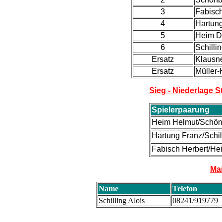
3
Fabisch
4
Hartun
5
Heim Di
6
Schillin
Ersatz
Klausn
Ersatz
Müller
Sieg - Niederlage S
Spielerpaarung
Heim Helmut/Schö
Hartung Franz/Schil
Fabisch Herbert/He
Ma
Name
Telefon
Schilling Alois
08241/919779