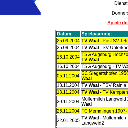
Dienst
Donners
Spiele de
Datum:
Spielpaarung:
25.09.2004
TV Waal
- Post SV Te
25.09.2004
TV Waal
- SV Unterknö
TSG Augsburg Hochzol
16.10.2004
TV Waal
16.10.2004
TSG Augsburg -
TV Wa
SC Siegertshofen 195
05.11.2004
Waal
13.11.2004
TV Waal
- TSV Rain a.
13.11.2004
TV Waal
- TV Kempten
Müllermilch Langweid 
20.11.2004
Waal
26.11.2004
FC Memmingen 1907-
TV Waal
- Müllermilch
22.01.2005
Langweid2