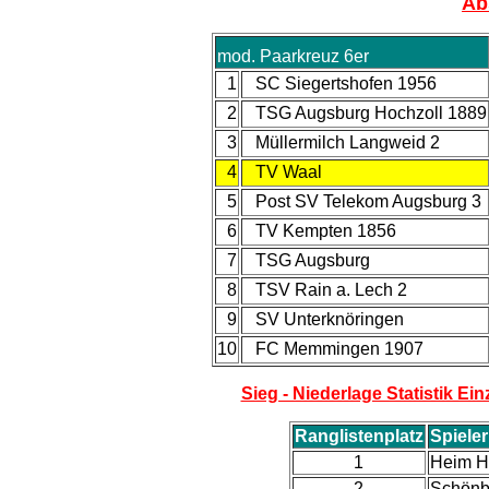
Ab
mod. Paarkreuz 6er
1
SC Siegertshofen 1956
2
TSG Augsburg Hochzoll 1889
3
Müllermilch Langweid 2
4
TV Waal
5
Post SV Telekom Augsburg 3
6
TV Kempten 1856
7
TSG Augsburg
8
TSV Rain a. Lech 2
9
SV Unterknöringen
10
FC Memmingen 1907
Sieg - Niederlage Statistik Ei
Ranglistenplatz
Spiele
1
Heim H
2
Schönb