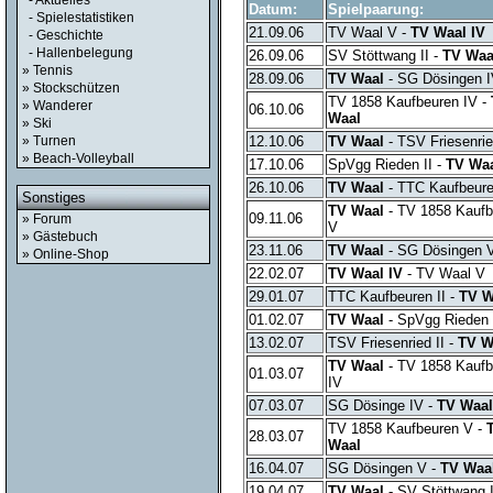
- Aktuelles
Datum:
Spielpaarung:
- Spielestatistiken
21.09.06
TV Waal V -
TV Waal IV
- Geschichte
- Hallenbelegung
26.09.06
SV Stöttwang II -
TV Waa
» Tennis
28.09.06
TV Waal
- SG Dösingen 
» Stockschützen
TV 1858 Kaufbeuren IV -
» Wanderer
06.10.06
Waal
» Ski
» Turnen
12.10.06
TV Waal
- TSV Friesenrie
» Beach-Volleyball
17.10.06
SpVgg Rieden II -
TV Wa
26.10.06
TV Waal
- TTC Kaufbeure
Sonstiges
TV Waal
- TV 1858 Kauf
09.11.06
» Forum
V
» Gästebuch
23.11.06
TV Waal
- SG Dösingen 
» Online-Shop
22.02.07
TV Waal IV
- TV Waal V
29.01.07
TTC Kaufbeuren II -
TV W
01.02.07
TV Waal
- SpVgg Rieden 
13.02.07
TSV Friesenried II -
TV W
TV Waal
- TV 1858 Kaufb
01.03.07
IV
07.03.07
SG Dösinge IV -
TV Waal
TV 1858 Kaufbeuren V -
28.03.07
Waal
16.04.07
SG Dösingen V -
TV Waa
19.04.07
TV Waal
- SV Stöttwang I