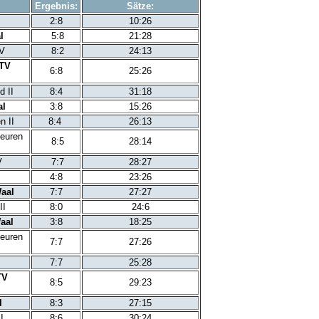
Ergebnis:
Sätze:
2:8
10:26
l
5:8
21:28
IV
8:2
24:13
TV
6:8
25:26
d II
8:4
31:18
al
3:8
15:26
n II
8:4
26:13
beuren
8:5
28:14
V
7:7
28:27
4:8
23:26
aal
7:7
27:27
II
8:0
24:6
aal
3:8
18:25
euren
7:7
27:26
7:7
25:28
TV
8:5
29:23
l
8:3
27:15
I
8:6
30:24