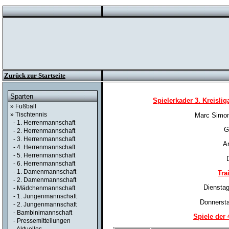
Zurück zur Startseite
Sparten
Spielerkader 3. Kreislig
» Fußball
» Tischtennis
Marc Simon
- 1. Herrenmannschaft
G
- 2. Herrenmannschaft
- 3. Herrenmannschaft
A
- 4. Herrenmannschaft
- 5. Herrenmannschaft
- 6. Herrenmannschaft
- 1. Damenmannschaft
Tra
- 2. Damenmannschaft
Dienstag
- Mädchenmannschaft
- 1. Jungenmannschaft
Donnersta
- 2. Jungenmannschaft
- Bambinimannschaft
Spiele der
- Pressemitteilungen