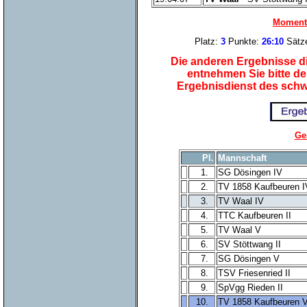
Momenta
Platz:
3
Punkte:
26:10
Sätz
Die anderen Ergebnisse di
entnehmen Sie bitte d
Ergebnisdienst des sch
Ge
Pl.
Mannschaft
1.
SG Dösingen IV
2.
TV 1858 Kaufbeuren I
3.
TV Waal IV
4.
TTC Kaufbeuren II
5.
TV Waal V
6.
SV Stöttwang II
7.
SG Dösingen V
8.
TSV Friesenried II
9.
SpVgg Rieden II
10.
TV 1858 Kaufbeuren 