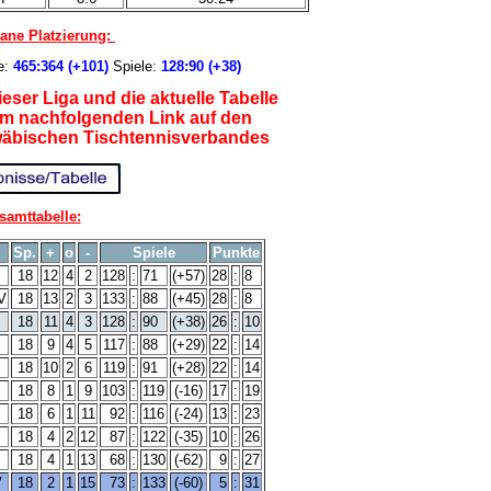
ne Platzierung:
e:
465:364 (+101)
Spiele:
128:90 (+38)
eser Liga und die aktuelle Tabelle
em nachfolgenden Link auf den
wäbischen Tischtennisverbandes
samttabelle:
Sp.
+
o
-
Spiele
Punkte
18
12
4
2
128
:
71
(+57)
28
:
8
V
18
13
2
3
133
:
88
(+45)
28
:
8
18
11
4
3
128
:
90
(+38)
26
:
10
18
9
4
5
117
:
88
(+29)
22
:
14
18
10
2
6
119
:
91
(+28)
22
:
14
18
8
1
9
103
:
119
(-16)
17
:
19
18
6
1
11
92
:
116
(-24)
13
:
23
18
4
2
12
87
:
122
(-35)
10
:
26
18
4
1
13
68
:
130
(-62)
9
:
27
V
18
2
1
15
73
:
133
(-60)
5
:
31