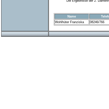
Die Ergebnisse der 2. Damenm
Name
Telef
Wohlhüter Franziska
08246/766