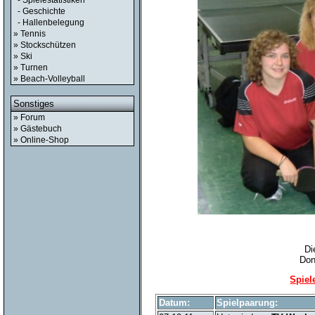
- Spielestatistiken
- Geschichte
- Hallenbelegung
» Tennis
» Stockschützen
» Ski
» Turnen
» Beach-Volleyball
Sonstiges
» Forum
» Gästebuch
» Online-Shop
Di
Don
Spiel
Datum:
Spielpaarung: