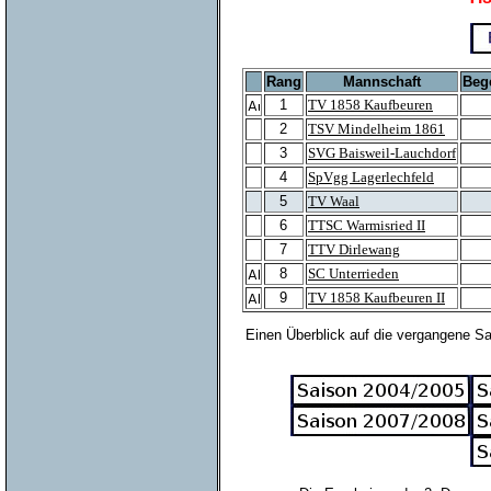
Rang
Mannschaft
Beg
1
TV 1858 Kaufbeuren
2
TSV Mindelheim 1861
3
SVG Baisweil-Lauchdorf
4
SpVgg Lagerlechfeld
5
TV Waal
6
TTSC Warmisried II
7
TTV Dirlewang
8
SC Unterrieden
9
TV 1858 Kaufbeuren II
Einen Überblick auf die vergangene Sa