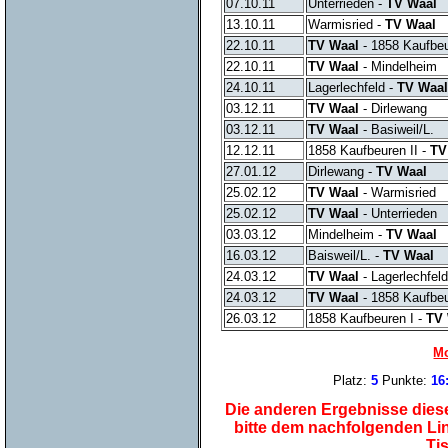
07.10.11
Unterrieden -
TV Waal
13.10.11
Warmisried -
TV Waal
22.10.11
TV Waal
- 1858 Kaufbeu
22.10.11
TV Waal
- Mindelheim
24.10.11
Lagerlechfeld -
TV Waal
03.12.11
TV Waal
- Dirlewang
03.12.11
TV Waal
- Basiweil/L.
12.12.11
1858 Kaufbeuren II -
TV
27.01.12
Dirlewang -
TV Waal
25.02.12
TV Waal
- Warmisried
25.02.12
TV Waal
- Unterrieden
03.03.12
Mindelheim -
TV Waal
16.03.12
Baisweil/L. -
TV Waal
24.03.12
TV Waal
- Lagerlechfeld
24.03.12
TV Waal
- 1858 Kaufbeu
26.03.12
1858 Kaufbeuren I -
TV 
Mo
Platz:
5
Punkte:
16
Die anderen Ergebnisse diese
bitte dem nachfolgenden Li
Ti