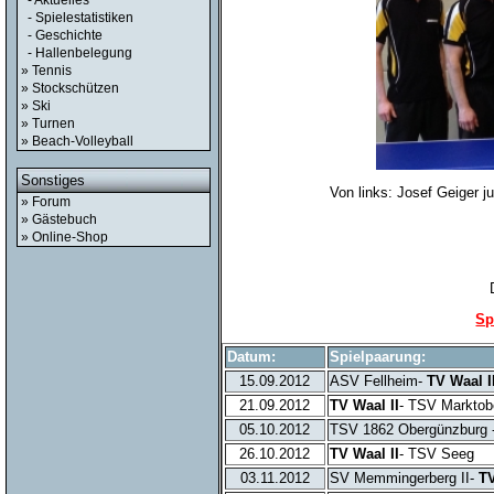
- Aktuelles
- Spielestatistiken
- Geschichte
- Hallenbelegung
» Tennis
» Stockschützen
» Ski
» Turnen
» Beach-Volleyball
Sonstiges
Von links: Josef Geiger 
» Forum
» Gästebuch
» Online-Shop
Sp
Datum:
Spielpaarung:
15.09.2012
ASV Fellheim-
TV Waal I
21.09.2012
TV Waal II
- TSV Marktob
05.10.2012
TSV 1862 Obergünzburg 
26.10.2012
TV Waal II
- TSV Seeg
03.11.2012
SV Memmingerberg II-
TV