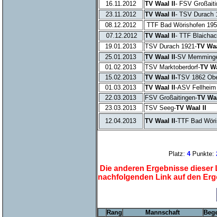
16.11.2012
TV Waal II
- FSV Großait
23.11.2012
TV Waal II
- TSV Durach 
08.12.2012
TTF Bad Wörishofen 195
07.12.2012
TV Waal II
- TTF Blaicha
19.01.2013
TSV Durach 1921-
TV Waa
25.01.2013
TV Waal II
-SV Memminge
01.02.2013
TSV Marktoberdorf-
TV Wa
15.02.2013
TV Waal II-
TSV 1862 Ob
01.03.2013
TV Waal II
-ASV Fellhei
22.03.2013
FSV Großaitingen-
TV Waa
23.03.2013
TSV Seeg-
TV Waal II
12.04.2013
TV Waal II
-TTF Bad Wöri
Platz:
4
Punkte:
Die anderen Ergebnisse dieser L
nachfolgenden Link auf den Er
Rang
Mannschaft
Beg