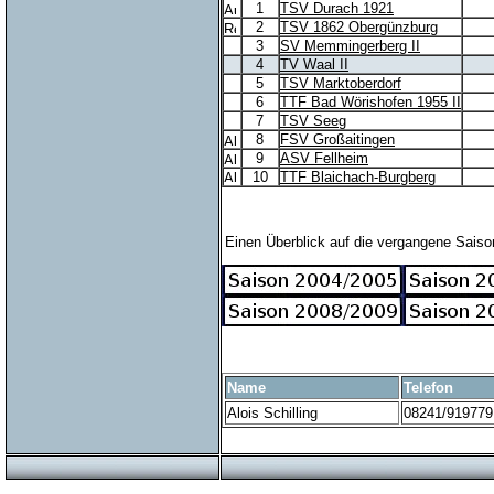
1
TSV Durach 1921
2
TSV 1862 Obergünzburg
3
SV Memmingerberg II
4
TV Waal II
5
TSV Marktoberdorf
6
TTF Bad Wörishofen 1955 II
7
TSV Seeg
8
FSV Großaitingen
9
ASV Fellheim
10
TTF Blaichach-Burgberg
Einen Überblick auf die vergangene Saiso
Name
Telefon
Alois Schilling
08241/919779