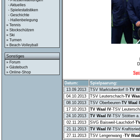
- Pressemitteilungen
- Aktuelles
- Spielestatistiken
- Geschichte
- Hallenbelegung
» Tennis
» Stockschützen
» Ski
» Turnen
» Beach-Volleyball
Sonstiges
» Forum
D
» Gästebuch
» Online-Shop
Spi
Datum:
Spielpaarung:
13.09.2013
TSV Marktoberdorf II-
TV W
04.10.2013
TSV Leuterschach-
TV Waa
08.10.2013
TSV Oberbeuren-
TV Waal 
17.10.2013
TV Waal IV
-TSV Leutersch
24.10.2013
TV Waal IV
-TSV Stötten a
02.11.2013
SVG Baisweil-Lauchdorf-
TV
21.11.2013
TV Waal IV
-TSV Kraftisrie
27.11.2013
TSV Lengenwang -
TV Waal