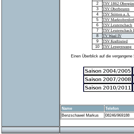
2
TSV 1862 Obergünz
3
TSV Oberbeuren
4
TSV Stötten a. A.
5
TSV Marktoberdorf
6
TSV Leuterschach
7
TSV Leuterschach I
8
TV Waal IV
9
TSV Kraftisried
10
TSV Lengenwang
Einen Überblick auf die vergangene 
Name
Telefon
Benzschawel Markus
08246/969188