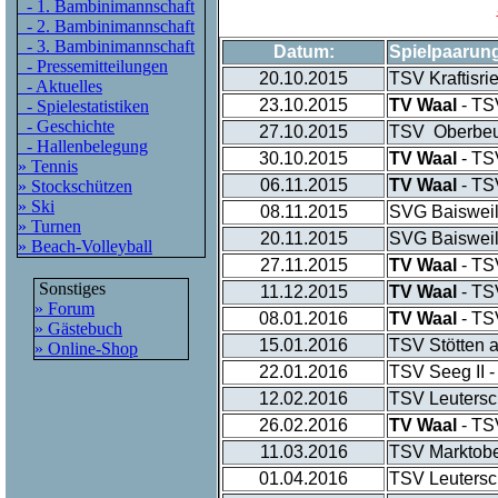
- 1. Bambinimannschaft
- 2. Bambinimannschaft
- 3. Bambinimannschaft
Datum:
Spielpaarun
- Pressemitteilungen
20.10.2015
TSV Kraftisri
- Aktuelles
23.10.2015
TV Waal
- TS
- Spielestatistiken
- Geschichte
27.10.2015
TSV Oberbeu
- Hallenbelegung
30.10.2015
TV Waal
- TS
» Tennis
06.11.2015
TV Waal
- TSV
» Stockschützen
» Ski
08.11.2015
SVG Baisweil
» Turnen
20.11.2015
SVG Baisweil/
» Beach-Volleyball
27.11.2015
TV Waal
- TS
Sonstiges
11.12.2015
TV Waal
- TS
» Forum
08.01.2016
TV Waal
- TSV
» Gästebuch
15.01.2016
TSV Stötten a
» Online-Shop
22.01.2016
TSV Seeg II 
12.02.2016
TSV Leutersch
26.02.2016
TV Waal
- TS
11.03.2016
TSV Marktober
01.04.2016
TSV Leutersc