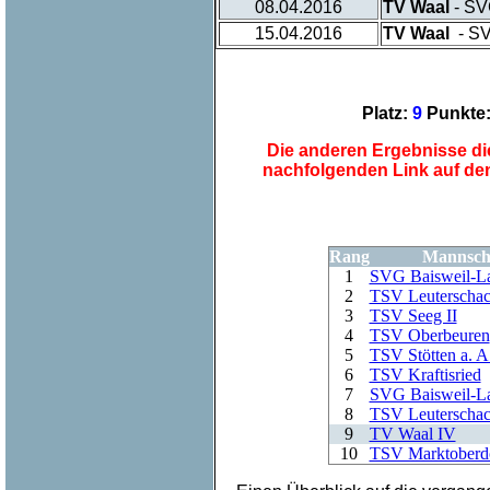
08.04.2016
TV Waal
- SVG
15.04.2016
TV Waal
- SV
Platz:
9
Punkte
Die anderen Ergebnisse die
nachfolgenden Link auf de
Rang
Mannsch
1
SVG Baisweil-L
2
TSV Leuterscha
3
TSV Seeg II
4
TSV Oberbeuren
5
TSV Stötten a. A
6
TSV Kraftisried
7
SVG Baisweil-La
8
TSV Leuterschac
9
TV Waal IV
10
TSV Marktoberdo