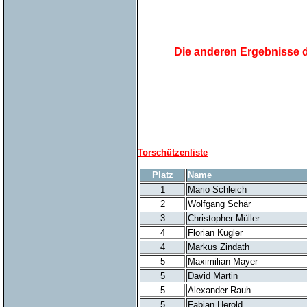
Die anderen Ergebnisse d
Torschützenliste
Platz
Name
1
Mario Schleich
2
Wolfgang Schär
3
Christopher Müller
4
Florian Kugler
4
Markus Zindath
5
Maximilian Mayer
5
David Martin
5
Alexander Rauh
5
Fabian Herold