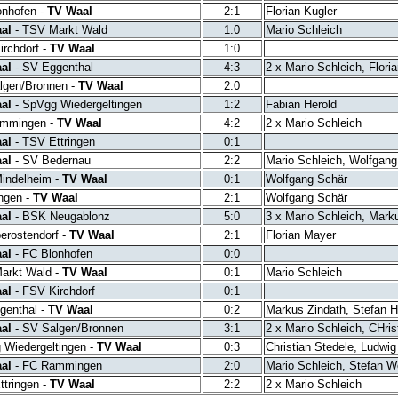
nhofen -
TV Waal
2:1
Florian Kugler
al
- TSV Markt Wald
1:0
Mario Schleich
rchdorf -
TV Waal
1:0
al
- SV Eggenthal
4:3
2 x Mario Schleich, Flori
lgen/Bronnen -
TV Waal
2:0
al
- SpVgg Wiedergeltingen
1:2
Fabian Herold
mmingen -
TV Waal
4:2
2 x Mario Schleich
al
- TSV Ettringen
0:1
al
- SV Bedernau
2:2
Mario Schleich, Wolfgang
indelheim -
TV Waal
0:1
Wolfgang Schär
ngen -
TV Waal
2:1
Wolfgang Schär
al
- BSK Neugablonz
5:0
3 x Mario Schleich, Marku
erostendorf -
TV Waal
2:1
Florian Mayer
al
- FC Blonhofen
0:0
arkt Wald -
TV Waal
0:1
Mario Schleich
al
- FSV Kirchdorf
0:1
genthal -
TV Waal
0:2
Markus Zindath, Stefan
al
- SV Salgen/Bronnen
3:1
2 x Mario Schleich, CHris
Wiedergeltingen -
TV Waal
0:3
Christian Stedele, Ludwi
al
- FC Rammingen
2:0
Mario Schleich, Stefan W
tringen -
TV Waal
2:2
2 x Mario Schleich