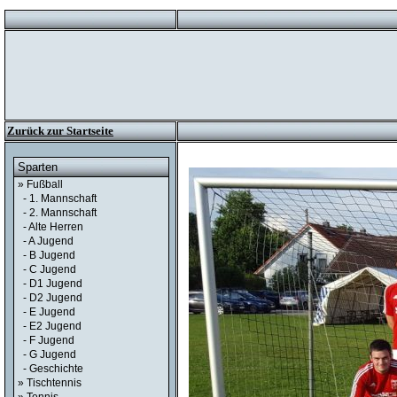
Zurück zur Startseite
Sparten
» Fußball
- 1. Mannschaft
- 2. Mannschaft
- Alte Herren
- A Jugend
- B Jugend
- C Jugend
- D1 Jugend
- D2 Jugend
- E Jugend
- E2 Jugend
- F Jugend
- G Jugend
- Geschichte
» Tischtennis