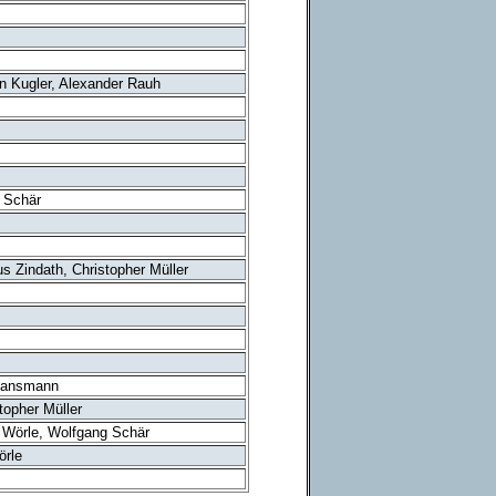
an Kugler, Alexander Rauh
 Schär
s Zindath, Christopher Müller
 Hansmann
topher Müller
g Wörle, Wolfgang Schär
örle