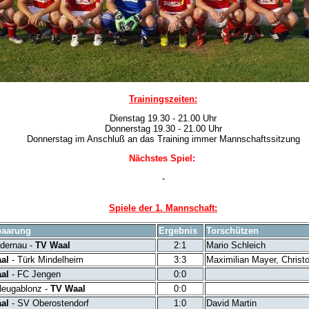
Trainingszeiten:
Dienstag 19.30 - 21.00 Uhr
Donnerstag 19.30 - 21.00 Uhr
Donnerstag im Anschluß an das Training immer Mannschaftssitzung
Nächstes Spiel:
-
Spiele der 1. Mannschaft:
paarung
Ergebnis
Torschützen
dernau -
TV Waal
2:1
Mario Schleich
al
- Türk Mindelheim
3:3
Maximilian Mayer, Christo
al
- FC Jengen
0:0
eugablonz -
TV Waal
0:0
al
- SV Oberostendorf
1:0
David Martin