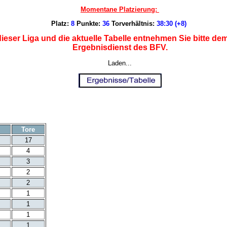
Momentane Platzierung:
Platz:
8
Punkte:
36
Torverhältnis:
38:30 (+8)
ieser Liga und die aktuelle Tabelle entnehmen Sie bitte d
Ergebnisdienst des BFV.
Laden...
Tore
17
4
3
2
2
1
1
1
1