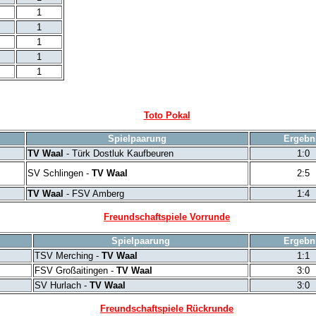
1
1
1
1
1
Toto Pokal
Spielpaarung
Ergebn
TV Waal
- Türk Dostluk Kaufbeuren
1:0
SV Schlingen -
TV Waal
2:5
TV Waal
- FSV Amberg
1:4
Freundschaftspiele Vorrunde
Spielpaarung
Ergebn
TSV Merching -
TV Waal
1:1
FSV Großaitingen -
TV Waal
3:0
SV Hurlach -
TV Waal
3:0
Freundschaftspiele Rückrunde