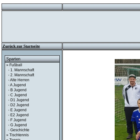
Zurück zur Startseite
Sparten
» Fußball
- 1. Mannschaft
- 2. Mannschaft
- Alte Herren
- A Jugend
- B Jugend
- C Jugend
- D1 Jugend
- D2 Jugend
- E Jugend
- E2 Jugend
- F Jugend
- G Jugend
- Geschichte
» Tischtennis