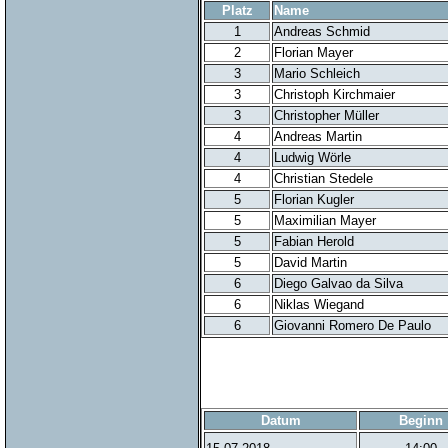
Platz
Name
1
Andreas Schmid
2
Florian Mayer
3
Mario Schleich
3
Christoph Kirchmaier
3
Christopher Müller
4
Andreas Martin
4
Ludwig Wörle
4
Christian Stedele
5
Florian Kugler
5
Maximilian Mayer
5
Fabian Herold
5
David Martin
6
Diego Galvao da Silva
6
Niklas Wiegand
6
Giovanni Romero De Paulo
Datum
Beginn