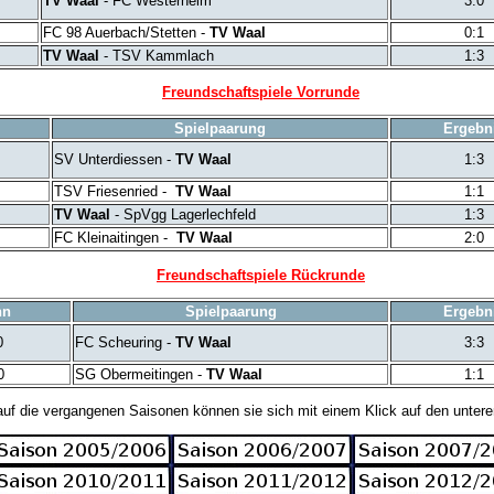
TV Waal
- FC Westerheim
3:0
FC 98 Auerbach/Stetten -
TV Waal
0:1
TV Waal
- TSV Kammlach
1:3
Freundschaftspiele Vorrunde
Spielpaarung
Ergebn
SV Unterdiessen -
TV Waal
1:3
TSV Friesenried -
TV Waal
1:1
TV Waal
- SpVgg Lagerlechfeld
1:3
FC Kleinaitingen -
TV Waal
2:0
Freundschaftspiele Rückrunde
nn
Spielpaarung
Ergebn
0
FC Scheuring -
TV Waal
3:3
0
SG Obermeitingen -
TV Waal
1:1
auf die vergangenen Saisonen können sie sich mit einem Klick auf den untere