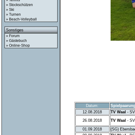
» Tennis
» Stockschützen
» Ski
» Turnen
» Beach-Volleyball
Sonstiges
» Forum
» Gästebuch
» Online-Shop
Datum:
Spielpaarun
12.08.2018
TV Waal
- SV
26.08.2018
TV Waal
- SV
01.09.2018
(SG) Ebersba