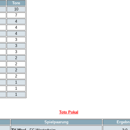
Tore
10
7
4
4
4
3
3
3
2
2
2
2
1
1
1
Toto Pokal
Spielpaarung
Ergebn