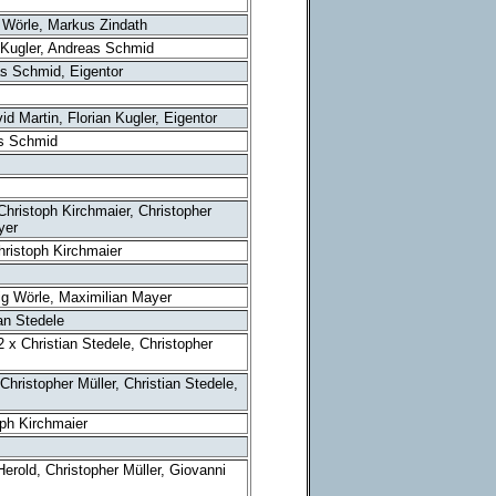
 Wörle, Markus Zindath
 Kugler, Andreas Schmid
as Schmid, Eigentor
id Martin, Florian Kugler, Eigentor
as Schmid
hristoph Kirchmaier, Christopher
yer
hristoph Kirchmaier
ig Wörle, Maximilian Mayer
ian Stedele
 x Christian Stedele, Christopher
Christopher Müller, Christian Stedele,
oph Kirchmaier
Herold, Christopher Müller,
Giovanni