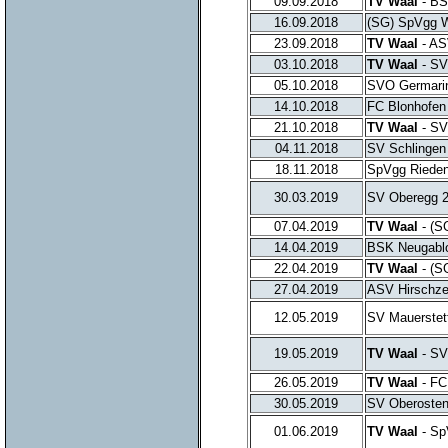
09.09.2018
TV Waal
- BS
16.09.2018
(SG) SpVgg W
23.09.2018
TV Waal
- AS
03.10.2018
TV Waal
- SV
05.10.2018
SVO Germarin
14.10.2018
FC Blonhofen
21.10.2018
TV Waal
- SV
04.11.2018
SV Schlingen
18.11.2018
SpVgg Rieden
30.03.2019
SV Oberegg 2
07.04.2019
TV Waal
- (S
14.04.2019
BSK Neugablo
22.04.2019
TV Waal
- (S
27.04.2019
ASV Hirschzel
12.05.2019
SV Mauerstet
19.05.2019
TV Waal
- SV
26.05.2019
TV Waal
- FC
30.05.2019
SV Oberosten
01.06.2019
TV Waal
- Sp