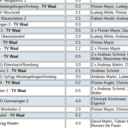
K Neugablonz 2
0:0
iedergeltingen/Amberg -
TV Waal
0:3
Florian Mayer, Ludwig
V Hirschzell
3:1
Ludwig Wörle, Florian
 Mauerstetten 2
3:1
Fabian Herold, Andre
gen 3 -
TV Waal
0:0
 2 -
TV Waal
0:5
2 x Florian Mayer, Dav
 Oberostendorf
2:0
Ludwig Wörle, Andre
 -
TV Waal
3:1
Florian Mayer
 -
TV Waal
2:2
2 x Florian Mayer
2 x Andreas Schmid, C
 -
TV Waal
0:5
Müller, Maximilian Ma
G) Ebersbach/Ronsberg
3:0
2 x Andreas Martin, C
nz 2 -
TV Waal
2:1
Andreas Schmid
G) SpVgg Wiedergeltingen/Amberg
3:0
Andreas Martin, Ludw
l -
TV Waal
0:2
Florian Kugler, Christ
2 x Andreas Schmid, 2
ten 2 -
TV Waal
0:5
Müller
Christoph Kirchmaier, 
O Germaringen 3
4:0
Eigentor
 Blonhofen 2
2:0
Florian Mayer, Christ
dorf -
TV Waal
0:2
David Martin, Fabian 
Vgg Rieden
4:0
Romero De Paulo