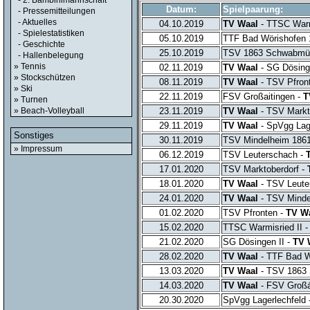
- 2. Bambinimannschaft
Datum:
Spielpaarung:
- Pressemitteilungen
- Aktuelles
04.10.2019
TV Waal
- TTSC Warm
- Spielestatistiken
05.10.2019
TTF Bad Wörishofen 1
- Geschichte
25.10.2019
TSV 1863 Schwabmün
- Hallenbelegung
» Tennis
02.11.2019
TV Waal
- SG Dösing
» Stockschützen
08.11.2019
TV Waal
- TSV Pfron
» Ski
22.11.2019
FSV Großaitingen -
T
» Turnen
» Beach-Volleyball
23.11.2019
TV Waal
- TSV Markt
29.11.2019
TV Waal
- SpVgg Lag
Sonstiges
30.11.2019
TSV Mindelheim 186
» Impressum
06.12.2019
TSV Leuterschach -
17.01.2020
TSV Marktoberdorf -
18.01.2020
TV Waal
- TSV Leut
24.01.2020
TV Waal
- TSV Minde
01.02.2020
TSV Pfronten -
TV W
15.02.2020
TTSC Warmisried II 
21.02.2020
SG Dösingen II -
TV 
28.02.2020
TV Waal
- TTF Bad W
13.03.2020
TV Waal
- TSV 1863 
14.03.2020
TV Waal
- FSV Großá
20.30.2020
SpVgg Lagerlechfeld 