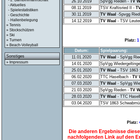
- 2. Bambinimannschaft
26.10.2019
SpVgg Rieden -
TV W
- Aktuelles
08.11.2019
TSV Kraftisried II -
T
- Spielestatistiken
30.11.2019
TV Waal
-Spvgg Ried
- Geschichte
- Hallenbelegung
14.12.2019
TV Waal
- TSV Leute
» Tennis
» Stockschützen
» Ski
Platz:
1
» Turnen
» Beach-Volleyball
Datum:
Spielpaarung:
Sonstiges
11.01.2020
TV Waal
- SpVgg Rie
» Impressum
14.01.2020
SpVgg Wiedergelting
25.01.2020
TV Waal
- TSV 1863
06.02.2020
TTC Haselbach -
TV 
07.03.2020
TV Waal
- SpVgg Wie
21.03.2020
SpVgg Rieden -
TV W
28.03.2020
TV Waal
- TTC Hasel
03.04.2020
TSV 1863 Schwabmü
Platz:
Die anderen Ergebnisse dieser
nachfolgenden Link auf den E