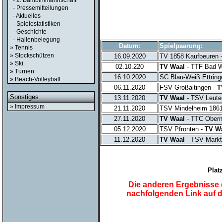
- 2. Bambinimannschaft
- Pressemitteilungen
- Aktuelles
- Spielestatistiken
- Geschichte
- Hallenbelegung
Datum:
Spielpaarung:
» Tennis
» Stockschützen
16.09.2020
TV 1858 Kaufbeuren 
» Ski
02.10.220
TV Waal
- TTF Bad W
» Turnen
16.10.2020
SC Blau-Weiß Ettring
» Beach-Volleyball
06.11.2020
FSV Großaitingen -
T
Sonstiges
13.11.2020
TV Waal
- TSV Leute
» Impressum
21.11.2020
TSV Mindelheim 186
27.11.2020
TV Waal
- TTC Obern
05.12.2020
TSV Pfronten -
TV W
11.12.2020
TV Waal
- TSV Markt
Plat
Die anderen Ergebnisse d
nachfolgenden Link auf 