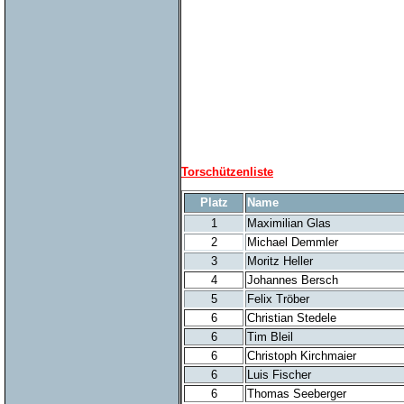
Torschützenliste
Platz
Name
1
Maximilian Glas
2
Michael Demmler
3
Moritz Heller
4
Johannes Bersch
5
Felix Tröber
6
Christian Stedele
6
Tim Bleil
6
Christoph Kirchmaier
6
Luis Fischer
6
Thomas Seeberger