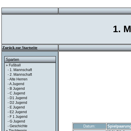
1. 
Zurück zur Startseite
Sparten
» Fußball
- 1. Mannschaft
- 2. Mannschaft
- Alte Herren
- A Jugend
- B Jugend
- C Jugend
- D1 Jugend
- D2 Jugend
- E Jugend
- E2 Jugend
- F 1 Jugend
- G Jugend
- Geschichte
Datum:
Spielpaarun
» Tischtennis