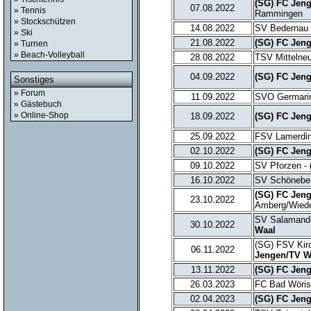
(SG) FC Jen
07.08.2022
» Tennis
Rammingen
» Stockschützen
14.08.2022
SV Bedernau
» Ski
21.08.2022
(SG) FC Jen
» Turnen
» Beach-Volleyball
28.08.2022
TSV Mittelne
04.09.2022
(SG) FC Jen
Sonstiges
» Forum
11.09.2022
SVO Germari
» Gästebuch
» Online-Shop
18.09.2022
(SG) FC Jen
25.09.2022
FSV Lamerdi
02.10.2022
(SG) FC Jen
09.10.2022
SV Pforzen -
16.10.2022
SV Schönebe
(SG) FC Jen
23.10.2022
Amberg/Wiede
SV Salamande
30.10.2022
Waal
(SG) FSV Kir
06.11.2022
Jengen/TV W
13.11.2022
(SG) FC Jen
26.03.2023
FC Bad Wöris
02.04.2023
(SG) FC Jen