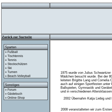
Zurück zur Startseite
Sparten
» Fußball
» Tischtennis
» Tennis
» Stockschützen
» Ski
» Turnen
1975 wurde von Julius Schwantzer 
» Beach-Volleyball
Mädchen besucht wurde. Bei der 8
leiteten Brigitte Lang und Corneli
auch auf einigen Sportfesten unter
Sonstiges
Ballspielen, Gymnastik und Gerätet
» Forum
und in verschiedenen Altersklassen 
» Gästebuch
» Online-Shop
2002 Übernahm Katja Liebig und I
2008 veranstalteten wir zum Ersten