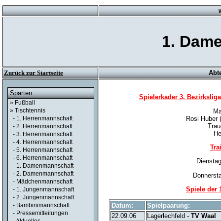
1. Dam
Zurück zur Startseite
Abt
Sparten
Spielerkader 3. Bezirkslig
» Fußball
» Tischtennis
Ma
Rosi Huber 
- 1. Herrenmannschaft
Tra
- 2. Herrenmannschaft
He
- 3. Herrenmannschaft
- 4. Herrenmannschaft
Tra
- 5. Herrenmannschaft
- 6. Herrenmannschaft
Dienstag
- 1. Damenmannschaft
- 2. Damenmannschaft
Donnersta
- Mädchenmannschaft
Spiele der
- 1. Jungenmannschaft
- 2. Jungenmannschaft
- Bambinimannschaft
Datum:
Spielpaarung:
- Pressemitteilungen
22.09.06
Lagerlechfeld -
TV Waal