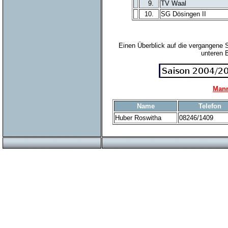
9.
TV Waal
10.
SG Dösingen II
Einen Überblick auf die vergangene 
unteren 
Mann
Name
Telefon
Huber Roswitha
08246/1409