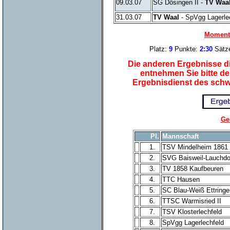
09.03.07
SG Dösingen II -
TV Waa
31.03.07
TV Waal
- SpVgg Lagerle
Momenta
Platz:
9
Punkte:
2:30
Sätz
Die anderen Ergebnisse di
entnehmen Sie bitte d
Ergebnisdienst des sch
Ge
Pl.
Mannschaft
1.
TSV Mindelheim 1861
2.
SVG Baisweil-Lauchdo
3.
TV 1858 Kaufbeuren
4.
TTC Hausen
5.
SC Blau-Weiß Ettringe
6.
TTSC Warmisried II
7.
TSV Klosterlechfeld
8.
SpVgg Lagerlechfeld