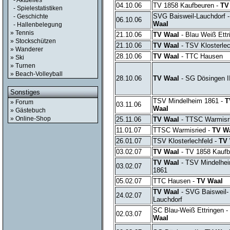
- Aktuelles
04.10.06
TV 1858 Kaufbeuren -
TV
- Spielestatistiken
SVG Baisweil-Lauchdorf 
- Geschichte
06.10.06
Waal
- Hallenbelegung
» Tennis
21.10.06
TV Waal
- Blau Weiß Ettr
» Stockschützen
21.10.06
TV Waal
- TSV Klosterlec
» Wanderer
28.10.06
TV Waal
- TTC Hausen
» Ski
» Turnen
» Beach-Volleyball
28.10.06
TV Waal
- SG Dösingen I
Sonstiges
TSV Mindelheim 1861 -
T
» Forum
03.11.06
Waal
» Gästebuch
» Online-Shop
25.11.06
TV Waal
- TTSC Warmisri
11.01.07
TTSC Warmisried -
TV W
26.01.07
TSV Klosterlechfeld -
TV 
03.02.07
TV Waal
- TV 1858 Kaufb
TV Waal
- TSV Mindelhe
03.02.07
1861
05.02.07
TTC Hausen -
TV Waal
TV Waal
- SVG Baisweil-
24.02.07
Lauchdorf
SC Blau-Weiß Ettringen -
02.03.07
Waal