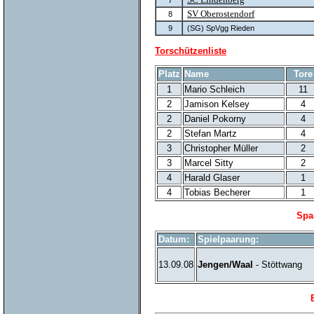
7
SV Oberostendorf
8
9
(SG) SpVgg Rieden
Torschützenliste
Platz
Name
Tore
1
Mario Schleich
11
2
Jamison Kelsey
4
2
Daniel Pokorny
4
2
Stefan Martz
4
3
Christopher Müller
2
3
Marcel Sitty
2
4
Harald Glaser
1
4
Tobias Becherer
1
Spa
Datum:
Spielpaarung:
13.09.08
Jengen/Waal
- Stöttwang