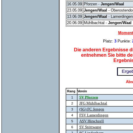
16.05.09
Pforzen -
Jengen/Waal
23.05.09
Jengen/Waal
- Oberostendo
13.06.09
Jengen/Waal
- Lamerdingen
20.06.09
Mühlbachtal -
Jengen/Waal
Momenta
Platz:
3
Punkte:
Die anderen Ergebnisse di
entnehmen Sie bitte d
Ergebnis
Abs
Rang
Verein
SV Pforzen
1
JFG Mühlbachtal
2
(SG) FC Jengen
3
FSV Lamerdingen
4
ASV Hirschzell
5
SV Stöttwang
6
SC Lindenberg