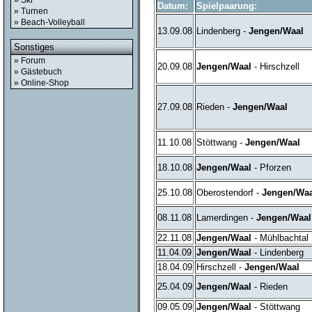
» Ski
Datum:
Spielpaarung:
» Turnen
» Beach-Volleyball
13.09.08
Lindenberg -
Jengen/Waal
Sonstiges
» Forum
20.09.08
Jengen/Waal
- Hirschzell
» Gästebuch
» Online-Shop
27.09.08
Rieden -
Jengen/Waal
11.10.08
Stöttwang -
Jengen/Waal
18.10.08
Jengen/Waal
- Pforzen
25.10.08
Oberostendorf -
Jengen/Waa
08.11.08
Lamerdingen -
Jengen/Waal
22.11.08
Jengen/Waal
- Mühlbachtal
11.04.09
Jengen/Waal
- Lindenberg
18.04.09
Hirschzell -
Jengen/Waal
25.04.09
Jengen/Waal
- Rieden
09.05.09
Jengen/Waal
- Stöttwang