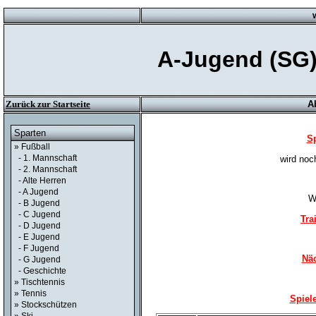
A-Jugend (SG)
Zurück zur Startseite
A
Sparten
Sp
» Fußball
- 1. Mannschaft
wird noc
- 2. Mannschaft
- Alte Herren
- A Jugend
Wö
- B Jugend
- C Jugend
Tra
- D Jugend
- E Jugend
- F Jugend
Näc
- G Jugend
- Geschichte
» Tischtennis
» Tennis
Spiel
» Stockschützen