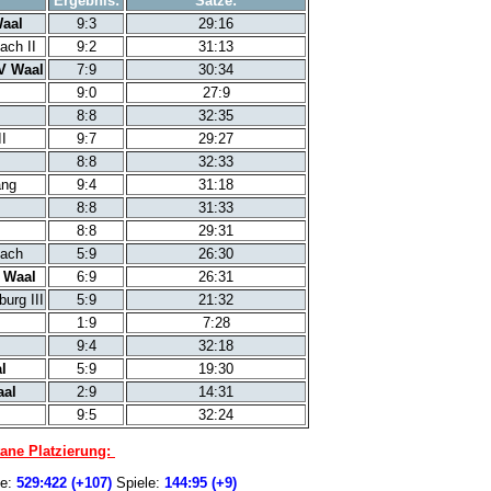
Ergebnis:
Sätze:
aal
9:3
29:16
ach II
9:2
31:13
V Waal
7:9
30:34
9:0
27:9
8:8
32:35
II
9:7
29:27
8:8
32:33
ang
9:4
31:18
8:8
31:33
8:8
29:31
hach
5:9
26:30
 Waal
6:9
26:31
urg III
5:9
21:32
1:9
7:28
9:4
32:18
l
5:9
19:30
aal
2:9
14:31
9:5
32:24
ne Platzierung:
e:
529:422 (+107)
Spiele:
144:95 (+9
)