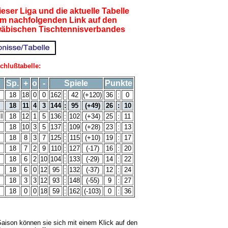
eser Liga und die aktuelle Tabelle
em nachfolgenden Link auf den
wäbischen Tischtennisverbandes
chlußtabelle:
Sp.
+
o
-
Spiele
Punkte
18
18
0
0
162
:
42
(+120)
36
:
0
18
11
4
3
144
:
95
(+49)
26
:
10
I
18
12
1
5
136
:
102
(+34)
25
:
11
18
10
3
5
137
:
109
(+28)
23
:
13
18
8
3
7
125
:
115
(+10)
19
:
17
18
7
2
9
110
:
127
(-17)
16
:
20
18
6
2
10
104
:
133
(-29)
14
:
22
18
6
0
12
95
:
132
(-37)
12
:
24
18
3
3
12
93
:
148
(-55)
9
:
27
18
0
0
18
59
:
162
(-103)
0
:
36
Saison können sie sich mit einem Klick auf den