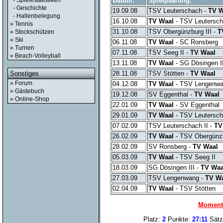
Datum:
Spielpaarung:
- Spielestatistiken
- Geschichte
19.09.08
TSV Leuterschach -
TV W
- Hallenbelegung
16.10.08
TV Waal
- TSV Leutersch
» Tennis
31.10.08
TSV Obergünzburg III -
T
» Stockschützen
» Ski
06.11.08
TV Waal
- SC Ronsberg
» Turnen
07.11.08
TSV Seeg II -
TV Waal
» Beach-Volleyball
13.11.08
TV Waal
- SG Dösingen I
28.11.08
TSV Stötten -
TV Waal
Sonstiges
» Forum
04.12.08
TV Waal
- TSV Lengenw
» Gästebuch
19.12.08
SV Eggenthal -
TV Waal
» Online-Shop
22.01.09
TV Waal
- SV Eggenthal
29.01.09
TV Waal
- TSV Leutersc
07.02.09
TSV Leuterschach II -
TV
26.02.09
TV Waal
- TSV Obergünzb
28.02.09
SV Ronsberg -
TV Waal
05.03.09
TV Waal
- TSV Seeg II
18.03.09
SG Dösingen III -
TV Waa
27.03.09
TSV Lengenwang -
TV W
02.04.09
TV Waal
- TSV Stötten
Momenta
Platz:
2
Punkte:
27:11
Sätz