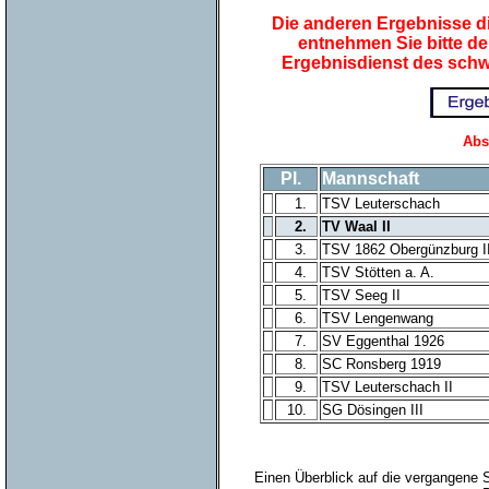
Die anderen Ergebnisse di
entnehmen Sie bitte d
Ergebnisdienst des sch
Abs
Pl.
Mannschaft
1.
TSV Leuterschach
2.
TV Waal II
3.
TSV 1862 Obergünzburg II
4.
TSV Stötten a. A.
5.
TSV Seeg II
6.
TSV Lengenwang
7.
SV Eggenthal 1926
8.
SC Ronsberg 1919
9.
TSV Leuterschach II
10.
SG Dösingen III
Einen Überblick auf die vergangene 