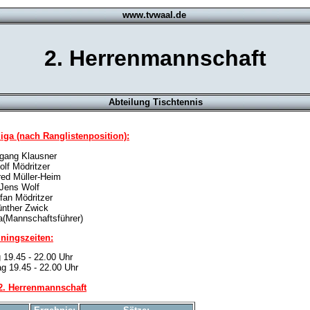
www.tvwaal.de
2. Herrenmannschaft
Abteilung Tischtennis
liga (nach Ranglistenposition):
gang Klausner
olf Mödritzer
ed Müller-Heim
Jens Wolf
fan Mödritzer
nther Zwick
a(Mannschaftsführer)
iningszeiten:
 19.45 - 22.00 Uhr
g 19.45 - 22.00 Uhr
 2. Herrenmannschaft