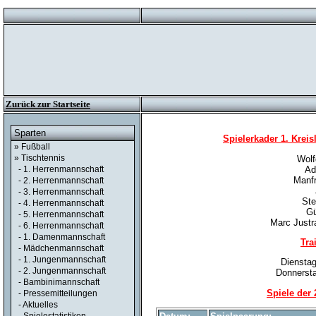
Zurück zur Startseite
Sparten
Spielerkader 1. Kreis
» Fußball
» Tischtennis
Wolf
Ad
- 1. Herrenmannschaft
Manfr
- 2. Herrenmannschaft
- 3. Herrenmannschaft
Ste
- 4. Herrenmannschaft
Gü
- 5. Herrenmannschaft
Marc Justr
- 6. Herrenmannschaft
- 1. Damenmannschaft
Tra
- Mädchenmannschaft
- 1. Jungenmannschaft
Dienstag
- 2. Jungenmannschaft
Donnersta
- Bambinimannschaft
Spiele der
- Pressemitteilungen
- Aktuelles