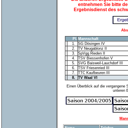
entnehmen Sie bitte d
Ergebnisdienst des sch
Abs
Pl.
Mannschaft
1.
SG Dösingen IV
2.
TV Neugablonz II
3.
SpVgg Rieden II
4.
TSV Biessenhofen V
5.
SVG Baisweil-Lauchdorf III
6.
TSV Friesenried III
7.
TTC Kaufbeuren III
8.
TV Waal VI
Einen Überblick auf die vergangene 
unteren 
Mann
Name
Telefon