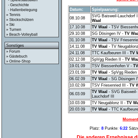
- Spielestatistiken
- Geschichte
Datum:
Spielpaarung:
- Hallenbelegung
» Tennis
SVG Baisweil-Lauchdorf I
08.10.08
» Stockschützen
Waal
» Ski
17.10.08
TV Waal
- TSV Biessenh
» Turnen
29.10.08
SG Dösingen IV -
TV Waa
» Beach-Volleyball
31.10.08
TV Waal
- TSV Friesenrie
Sonstiges
14.11.08
TV Waal
- TV Neugablonz
» Forum
24.11.08
TTC Kaufbeuren III -
TV 
» Gästebuch
02.12.08
SpVgg Rieden II -
TV Wa
» Online-Shop
19.01.09
TSV Biessenhofen V -
TV
23.01.09
TV Waal
- SpVgg Rieden 
06.02.09
TV Waal
- SG Dösingen 
10.02.09
TSV Friesenried III -
TV 
TV Waal
- SVG Baisweil-
06.03.09
Lauchdorf III
10.03.09
TV Neugablonz II -
TV Wa
20.03.09
TV Waal
- TTC Kaufbeure
Momenta
Platz:
8
Punkte:
6:22
Sätz
Die anderen Ergebnisse di