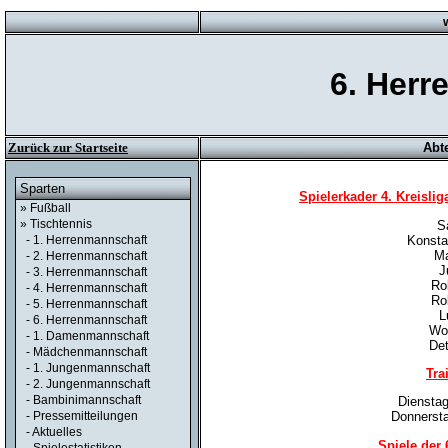
6. Herr
Zurück zur Startseite
Abt
Sparten
Spielerkader 4. Kreislig
» Fußball
» Tischtennis
S
Konsta
- 1. Herrenmannschaft
Ma
- 2. Herrenmannschaft
J
- 3. Herrenmannschaft
Ro
- 4. Herrenmannschaft
Ro
- 5. Herrenmannschaft
L
- 6. Herrenmannschaft
Wol
- 1. Damenmannschaft
De
- Mädchenmannschaft
- 1. Jungenmannschaft
Tra
- 2. Jungenmannschaft
- Bambinimannschaft
Dienstag
- Pressemitteilungen
Donnersta
- Aktuelles
Spiele der