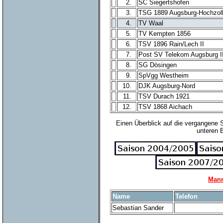
2.
SC Siegertshofen
3.
TSG 1889 Augsburg-Hochzol
4.
TV Waal
5.
TV Kempten 1856
6.
TSV 1896 Rain/Lech II
7.
Post SV Telekom Augsburg II
8.
SG Dösingen
9.
SpVgg Westheim
10.
DJK Augsburg-Nord
11.
TSV Durach 1921
12.
TSV 1868 Aichach
Einen Überblick auf die vergangene 
unteren 
Mann
Name
Telefon
Sebastian Sander