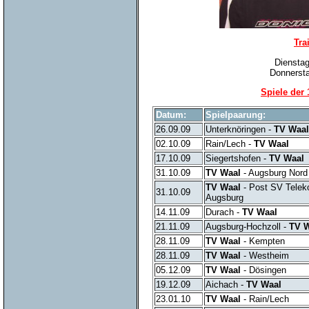
Tra
Dienstag
Donnersta
Spiele der
Datum:
Spielpaarung:
26.09.09
Unterknöringen -
TV Waal
02.10.09
Rain/Lech -
TV Waal
17.10.09
Siegertshofen -
TV Waal
31.10.09
TV Waal
- Augsburg Nord
TV Waal
- Post SV Tele
31.10.09
Augsburg
14.11.09
Durach -
TV Waal
21.11.09
Augsburg-Hochzoll -
TV 
28.11.09
TV Waal
- Kempten
28.11.09
TV Waal
- Westheim
05.12.09
TV Waal
- Dösingen
19.12.09
Aichach -
TV Waal
23.01.10
TV Waal
- Rain/Lech