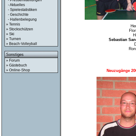
- Pressemitteilungen
- Aktuelles
- Spielestatistiken
- Geschichte
- Hallenbelegung
» Tennis
Her
» Stockschützen
Flo
» Ski
H
» Turnen
Sebastian San
» Beach-Volleyball
D
Ron
Sonstiges
» Forum
» Gästebuch
» Online-Shop
Neuzugänge 20