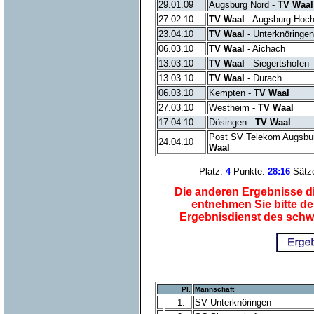
29.01.09
Augsburg Nord -
TV Waal
27.02.10
TV Waal
- Augsburg-Hoch
23.04.10
TV Waal
- Unterknöringen
06.03.10
TV Waal
- Aichach
13.03.10
TV Waal
- Siegertshofen
13.03.10
TV Waal
- Durach
06.03.10
Kempten -
TV Waal
27.03.10
Westheim -
TV Waal
17.04.10
Dösingen -
TV Waal
Post SV Telekom Augsbu
24.04.10
Waal
Platz:
4
Punkte:
28
:
16
Sätz
Die anderen Ergebnisse di
entnehmen Sie bitte d
Ergebnisdienst des schw
Pl.
Mannschaft
1.
SV Unterknöringen