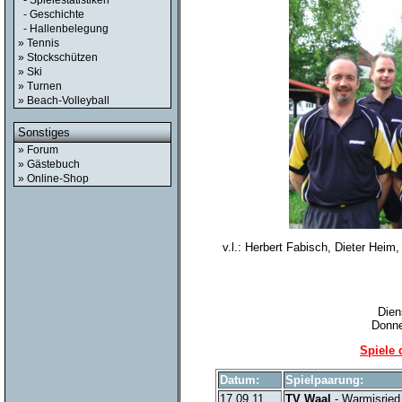
- Spielestatistiken
- Geschichte
- Hallenbelegung
» Tennis
» Stockschützen
» Ski
» Turnen
» Beach-Volleyball
Sonstiges
» Forum
» Gästebuch
» Online-Shop
v.l.: Herbert Fabisch, Dieter Hei
Dien
Donne
Spiele 
Datum:
Spielpaarung:
17.09.11
TV Waal
- Warmisried