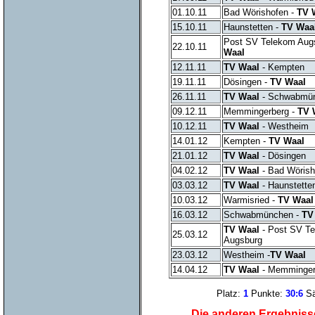
01.10.11
Bad Wörishofen -
TV 
15.10.11
Haunstetten -
TV Waa
Post SV Telekom Aug
22.10.11
Waal
12.11.11
TV Waal
- Kempten
19.11.11
Dösingen -
TV Waal
26.11.11
TV Waal
- Schwabmü
09.12.11
Memmingerberg -
TV 
10.12.11
TV Waal
- Westheim
14.01.12
Kempten -
TV Waal
21.01.12
TV Waal
- Dösingen
04.02.12
TV Waal
- Bad Wörish
03.03.12
TV Waal
- Haunstette
10.03.12
Warmisried -
TV Waal
16.03.12
Schwabmünchen -
TV
TV Waal
- Post SV T
25.03.12
Augsburg
23.03.12
Westheim -
TV Waal
14.04.12
TV Waal
- Memminger
Platz:
1
Punkte:
30
:
6
Sä
Die anderen Ergebnisse