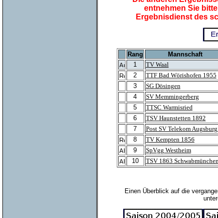
entnehmen Sie bitt
Ergebnisdienst des s
Rang
Mannschaft
1
TV Waal
2
TTF Bad Wörishofen 1955
3
SG Dösingen
4
SV Memmingerberg
5
TTSC Warmisried
6
TSV Haunstetten 1892
7
Post SV Telekom Augsburg 
8
TV Kempten 1856
9
SpVgg Westheim
10
TSV 1863 Schwabmünchen 
Einen Überblick auf die vergange
unter