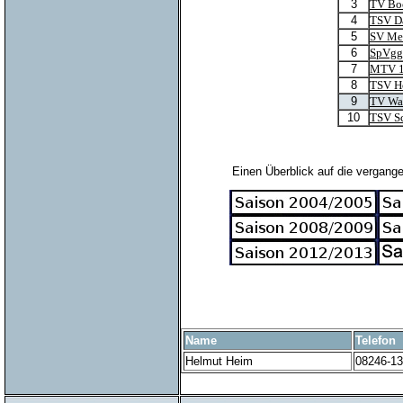
3
TV Bo
4
TSV D
5
SV Me
6
SpVgg
7
MTV 18
8
TSV H
9
TV Wa
10
TSV Sc
Einen Überblick auf die vergang
Name
Telefon
Helmut Heim
08246-1