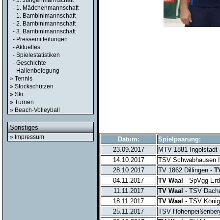
- 5. Jungenmannschaft
- 1. Mädchenmannschaft
- 1. Bambinimannschaft
- 2. Bambinimannschaft
- 3. Bambinimannschaft
- Pressemitteilungen
- Aktuelles
- Spielestatistiken
- Geschichte
- Hallenbelegung
» Tennis
» Stockschützen
» Ski
» Turnen
» Beach-Volleyball
Sonstiges
» Impressum
Datum:
Spielpaarung:
23.09.2017
MTV 1881 Ingolstadt 
14.10.2017
TSV Schwabhausen I
28.10.2017
TV 1862 Dillingen -
T
04.11.2017
TV Waal
- SpVgg Er
11.11.2017
TV Waal
- TSV Dach
18.11.2017
TV Waal
- TSV König
25.11.2017
TSV Hohenpeißenber