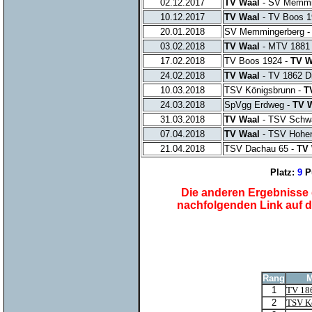
02.12.2017
TV Waal
- SV Memmi
10.12.2017
TV Waal
- TV Boos 1
20.01.2018
SV Memmingerberg 
03.02.2018
TV Waal
- MTV 1881 I
17.02.2018
TV Boos 1924 -
TV W
24.02.2018
TV Waal
- TV 1862 Di
10.03.2018
TSV Königsbrunn -
T
24.03.2018
SpVgg Erdweg -
TV 
31.03.2018
TV Waal
- TSV Schwa
07.04.2018
TV Waal
- TSV Hohen
21.04.2018
TSV Dachau 65 -
TV 
Platz:
9
P
Die anderen Ergebnisse d
nachfolgenden Link auf 
Rang
M
1
TV 186
2
TSV K