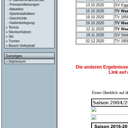
- 2. Bambinimannschaft
- Pressemitteilungen
13.10.2020
SV Egge
- Aktuelles
15.10.2020
TV Waa
- Spielestatistiken
19.10.2020
TV 1858
- Geschichte
- Hallenbelegung
29.10.2020
TV Waa
» Tennis
12.11.2020
TV Waa
» Stockschützen
19.11.2020
SV Stöt
» Ski
02.12.2020
TV 1858
» Turnen
» Beach-Volleyball
Sonstiges
» Impressum
Die anderen Ergebnisse 
Link auf
Einen Überblick auf d