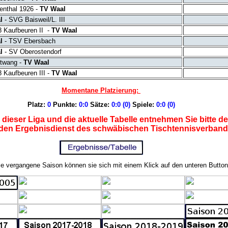
nthal 1926 -
TV Waal
l
- SVG Baisweil/L. III
 Kaufbeuren II -
TV Waal
l
- TSV Ebersbach
l
- SV Oberostendorf
twang -
TV Waal
 Kaufbeuren III -
TV Waal
Momentane Platzierung:
Platz:
0
Punkte:
0
:
0
Sätze:
0:0
(0)
Spiele:
0
:0 (0)
dieser Liga und die aktuelle Tabelle entnehmen Sie bitte 
 den Ergebnisdienst des schwäbischen Tischtennisverban
ie vergangene Saison können sie sich mit einem Klick auf den unteren Button