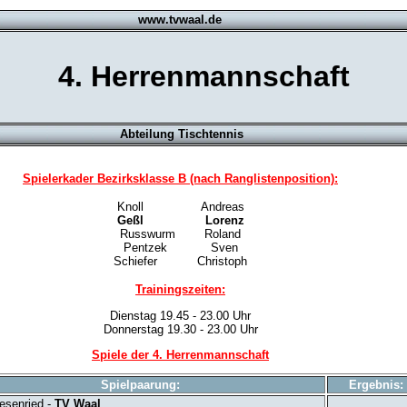
www.tvwaal.de
4. Herrenmannschaft
Abteilung Tischtennis
Spielerkader Bezirksklasse B (nach Ranglistenposition):
Knoll Andreas
Geßl Lorenz
Russwurm Roland
Pentzek Sven
Schiefer Christoph
Trainingszeiten:
Dienstag 19.45 - 23.00 Uhr
Donnerstag 19.30 - 23.00 Uhr
Spiele der 4. Herrenmannschaft
Spielpaarung:
Ergebnis:
esenried -
TV Waal