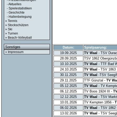
- Pressemitteilungen
- Aktuelles
- Spielestatistiken
- Geschichte
- Hallenbelegung
» Tennis
» Stockschützen
» Ski
» Turnen
» Beach-Volleyball
Sonstiges
Datum:
Spielpaarung:
» Impressum
19.09.2025
TV Waal
- TSV Durac
28.09.2025
TSV 1862 Obergünzb
10.10.2025
TV Waal
- TTF Bad W
24.10.2025
TV Waal
- TSV 1863 
30.11.2025
TV Waal
-TSV Seeg/H
29.11.2025
TTF Günztal -
TV Wa
05.12.2025
TV Waal
- TV Kempt
06.12.2025
TV Boos 1924 III -
TV
12.12.2025
TV Waal
- TSV Markt
10.01.2026
TV Kempten 1856 -
T
06.02.2026
TV Waal
- TSV 1862 
13.02.2026
TV Waal
- TSV Seeg(