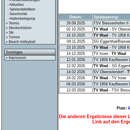
- Pressemitteilungen
- Aktuelles
- Spielestatistiken
- Geschichte
Datum:
Spielpaarung:
- Hallenbelegung
29.09.2025
TSV Biessenhofen II
» Tennis
» Stockschützen
02.10.2025
TV Waal
- SV Oberos
» Ski
16.10.2025
TV Waal
- TV 1858 Ka
» Turnen
04.11.2025
SG Eggenthal/Baisweil
» Beach-Volleyball
23.10.2025
TV Waal
- TV 1858 K
Sonstiges
14.12.2025
TV Irsee -
TV Waal
» Impressum
12.01.2026
TV 1858 Kaufbeuren 
12.02.2026
TV Waal
- SG Eggenth
14.02.2026
SV Oberostendorf -
T
24.02.2026
TV Waal
- TV Irsee
04.03.2026
TV 1858 Kaufbeuren I
12.03.2026
TV Waal
- TSV Biess
Platz:
Die anderen Ergebnisse dieser L
Link auf den Er