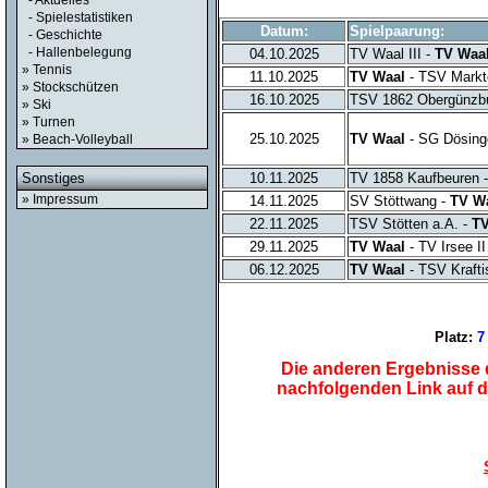
- Aktuelles
- Spielestatistiken
Datum:
Spielpaarung:
- Geschichte
- Hallenbelegung
04.10.2025
TV Waal III -
TV Waal
» Tennis
11.10.2025
TV Waal
- TSV Markto
» Stockschützen
16.10.2025
TSV 1862 Obergünzbu
» Ski
» Turnen
25.10.2025
TV Waal
- SG Dösinge
» Beach-Volleyball
10.11.2025
TV 1858 Kaufbeuren 
Sonstiges
» Impressum
14.11.2025
SV Stöttwang -
TV W
22.11.2025
TSV Stötten a.A. -
TV
29.11.2025
TV Waal
- TV Irsee II
06.12.2025
TV Waal
- TSV Kraftis
Platz:
7
Die anderen Ergebnisse d
nachfolgenden Link auf 